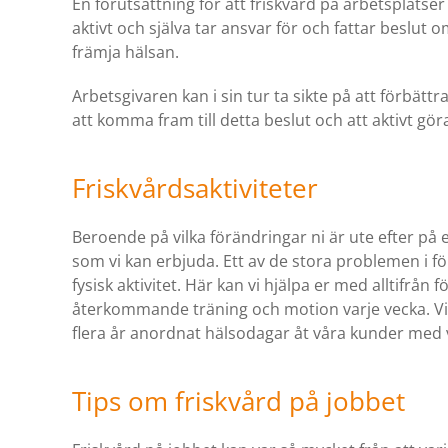
En förutsättning för att friskvård på arbetsplats
aktivt och själva tar ansvar för och fattar beslut o
främja hälsan.
Arbetsgivaren kan i sin tur ta sikte på att förbätt
att komma fram till detta beslut och att aktivt gö
Friskvårdsaktiviteter
Beroende på vilka förändringar ni är ute efter på e
som vi kan erbjuda. Ett av de stora problemen i för
fysisk aktivitet. Här kan vi hjälpa er med alltifrån 
återkommande träning och motion varje vecka. Vill
flera år anordnat hälsodagar åt våra kunder med v
Tips om friskvård på jobbet