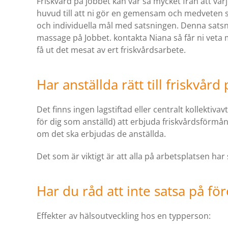
Friskvård på jobbet kan var så mycket från att var
huvud till att ni gör en gemensam och medveten
och individuella mål med satsningen. Denna satsn
massage på Jobbet. kontakta Niana så får ni veta 
få ut det mesat av ert friskvårdsarbete.
Har anställda rätt till friskvård
Det finns ingen lagstiftad eller centralt kollektiv
för dig som anställd) att erbjuda friskvårdsförmåner
om det ska erbjudas de anställda.
Det som är viktigt är att alla på arbetsplatsen har
Har du råd att inte satsa på fö
Effekter av hälsoutveckling hos en typperson: