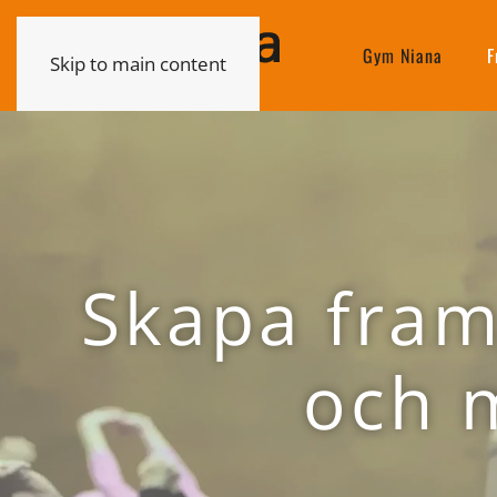
Gym Niana
F
Skip to main content
Skapa fra
och 