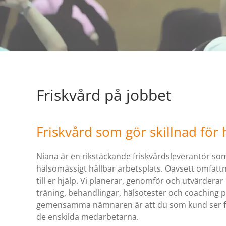
Friskvård på jobbet
Friskvård som gör skillnad för 
Niana är en rikstäckande friskvårdsleverantör som
hälsomässigt hållbar arbetsplats. Oavsett omfattn
till er hjälp. Vi planerar, genomför och utvärderar 
träning, behandlingar, hälsotester och coaching
p
gemensamma nämnaren är att du som kund ser fri
de enskilda medarbetarna.