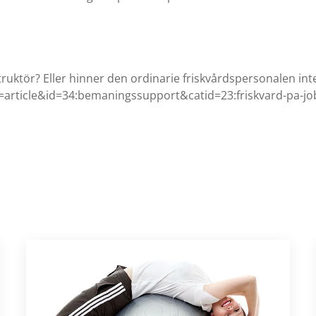
struktör? Eller hinner den ordinarie friskvårdspersonalen i
article&id=34:bemaningssupport&catid=23:friskvard-pa-j