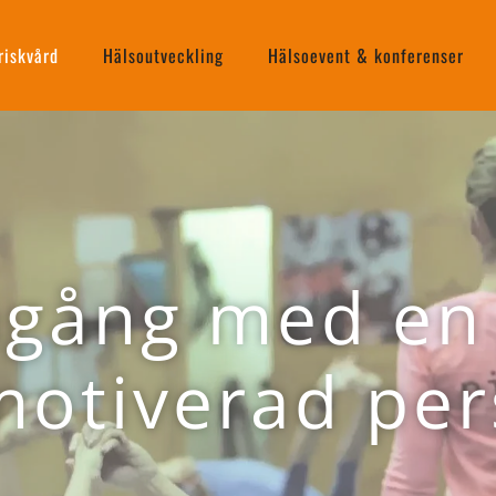
riskvård
Hälsoutveckling
Hälsoevent & konferenser
mgång med en
motiverad per