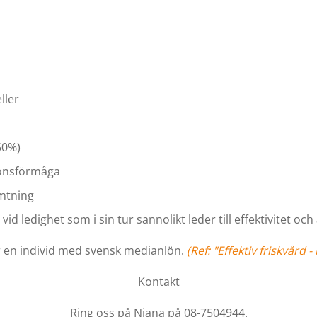
ller
50%)
ionsförmåga
ämtning
id ledighet som i sin tur sannolikt leder till effektivitet och
ör en individ med svensk medianlön.
(Ref: "Effektiv friskvår
Kontakt
Ring oss på Niana på 08-7504944.