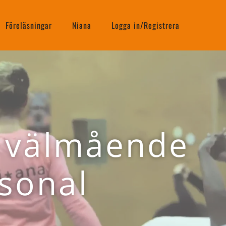
Föreläsningar
Niana
Logga in/Registrera
 välmående
sonal