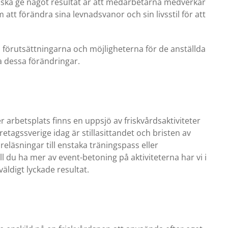
er ska ge något resultat är att medarbetarna medverkar
m att förändra sina levnadsvanor och sin livsstil för att
ra förutsättningarna och möjligheterna för de anställda
ra dessa förändringar.
r arbetsplats finns en uppsjö av friskvårdsaktiviteter
etagssverige idag är stillasittandet och bristen av
föreläsningar till enstaka träningspass eller
 du ha mer av event-betoning på aktiviteterna har vi i
äldigt lyckade resultat.