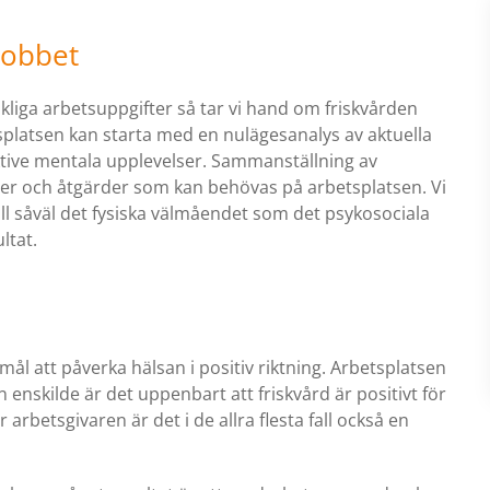
jobbet
kliga arbetsuppgifter så tar vi hand om friskvården
splatsen kan starta med en nulägesanalys av aktuella
ktive mentala upplevelser. Sammanställning av
tser och åtgärder som kan behövas på arbetsplatsen. Vi
till såväl det fysiska välmåendet som det psykosociala
ltat.
l att påverka hälsan i positiv riktning. Arbetsplatsen
n enskilde är det uppenbart att friskvård är positivt för
 arbetsgivaren är det i de allra flesta fall också en