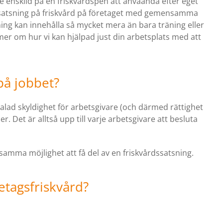
je enskild på en friskvårdspen att anvaända efter eget
 satsning på friskvård på företaget med gemensamma
ing kan innehålla så mycket mera än bara träning eller
mer om hur vi kan hjälpad just din arbetsplats med att
 på jobbet?
avtalad skyldighet för arbetsgivare (och därmed rättighet
. Det är alltså upp till varje arbetsgivare att besluta
 samma möjlighet att få del av en friskvårdssatsning.
retagsfriskvård?