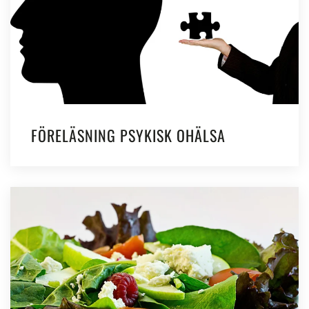
FÖRELÄSNING PSYKISK OHÄLSA