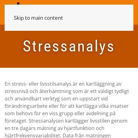
Skip to main content
Stressanalys
En stress- eller livsstilsanalys är en kartläggning av
stressnivå och återhämtning som är ett väldigt tydligt
och användbart verktyg som en uppstart vid
förändringsarbete eller för att kartlägga vilka insatser
som behövs för en viss grupp eller avdelning på
företaget. Stressanalysen kartlägger livsstilen genom
en tre dagars mätning av hjärtfunktion och
hjärtfrekvensvariabilitet. Data från mätningen