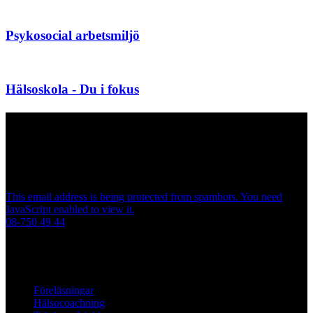
Psykosocial arbetsmiljö
Hälsoskola - Du i fokus
Niana AB
Anderstorpsvägen 22, Plan 4
Arbetslivsresurs
17154 Solna/Huvudsta
This email address is being protected from spambots. You need
JavaScript enabled to view it.
08-750 49 44
Genvägar
Föreläsningar
Hälsocoachning