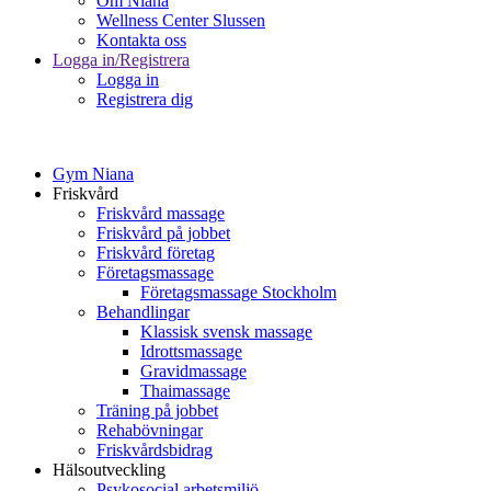
Om Niana
Wellness Center Slussen
Kontakta oss
Logga in/Registrera
Logga in
Registrera dig
Gym Niana
Friskvård
Friskvård massage
Friskvård på jobbet
Friskvård företag
Företagsmassage
Företagsmassage Stockholm
Behandlingar
Klassisk svensk massage
Idrottsmassage
Gravidmassage
Thaimassage
Träning på jobbet
Rehabövningar
Friskvårdsbidrag
Hälsoutveckling
Psykosocial arbetsmiljö