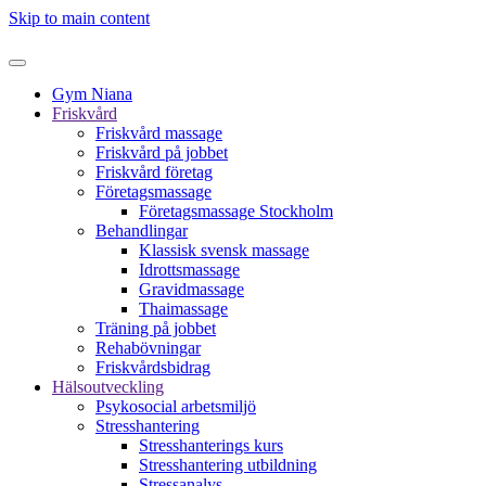
Skip to main content
Gym Niana
Friskvård
Friskvård massage
Friskvård på jobbet
Friskvård företag
Företagsmassage
Företagsmassage Stockholm
Behandlingar
Klassisk svensk massage
Idrottsmassage
Gravidmassage
Thaimassage
Träning på jobbet
Rehabövningar
Friskvårdsbidrag
Hälsoutveckling
Psykosocial arbetsmiljö
Stresshantering
Stresshanterings kurs
Stresshantering utbildning
Stressanalys