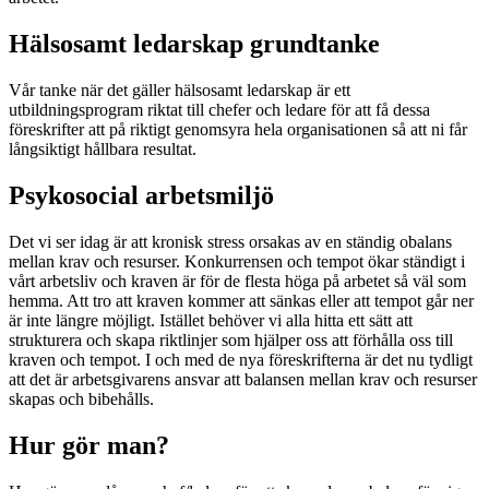
Hälsosamt ledarskap grundtanke
Vår tanke när det gäller hälsosamt ledarskap är ett
utbildningsprogram riktat till chefer och ledare för att få dessa
föreskrifter att på riktigt genomsyra hela organisationen så att ni får
långsiktigt hållbara resultat.
Psykosocial arbetsmiljö
Det vi ser idag är att kronisk stress orsakas av en ständig obalans
mellan krav och resurser. Konkurrensen och tempot ökar ständigt i
vårt arbetsliv och kraven är för de flesta höga på arbetet så väl som
hemma. Att tro att kraven kommer att sänkas eller att tempot går ner
är inte längre möjligt. Istället behöver vi alla hitta ett sätt att
strukturera och skapa riktlinjer som hjälper oss att förhålla oss till
kraven och tempot. I och med de nya föreskrifterna är det nu tydligt
att det är arbetsgivarens ansvar att balansen mellan krav och resurser
skapas och bibehålls.
Hur gör man?