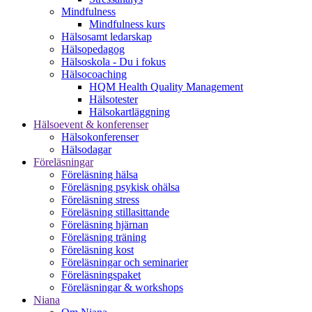
Mindfulness
Mindfulness kurs
Hälsosamt ledarskap
Hälsopedagog
Hälsoskola - Du i fokus
Hälsocoaching
HQM Health Quality Management
Hälsotester
Hälsokartläggning
Hälsoevent & konferenser
Hälsokonferenser
Hälsodagar
Föreläsningar
Föreläsning hälsa
Föreläsning psykisk ohälsa
Föreläsning stress
Föreläsning stillasittande
Föreläsning hjärnan
Föreläsning träning
Föreläsning kost
Föreläsningar och seminarier
Föreläsningspaket
Föreläsningar & workshops
Niana