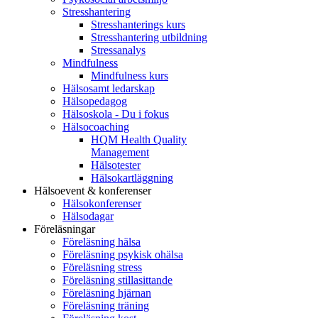
Stresshantering
Stresshanterings kurs
Stresshantering utbildning
Stressanalys
Mindfulness
Mindfulness kurs
Hälsosamt ledarskap
Hälsopedagog
Hälsoskola - Du i fokus
Hälsocoaching
HQM Health Quality
Management
Hälsotester
Hälsokartläggning
Hälsoevent & konferenser
Hälsokonferenser
Hälsodagar
Föreläsningar
Föreläsning hälsa
Föreläsning psykisk ohälsa
Föreläsning stress
Föreläsning stillasittande
Föreläsning hjärnan
Föreläsning träning